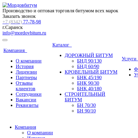
Производство и оптовая торговля битумом всех марок
Заказать звонок
+7 (8342)
77-78-98
г.Саранск
info@mordovbitum.ru
Каталог
Компания
ДОРОЖНЫЙ БИТУМ
Услуг
О компании
БНД 90/130
История
БНД 60/90
Ф
Лицензии
КРОВЕЛЬНЫЙ БИТУМ
У
Партнеры
БНК 45/190
Отзывы
БНК 90/30
клиентов
БНК 40/180
Сотрудники
СТРОИТЕЛЬНЫЙ
Вакансии
БИТУМ
Реквизиты
БН 70/30
БН 90/10
Компания
О компании